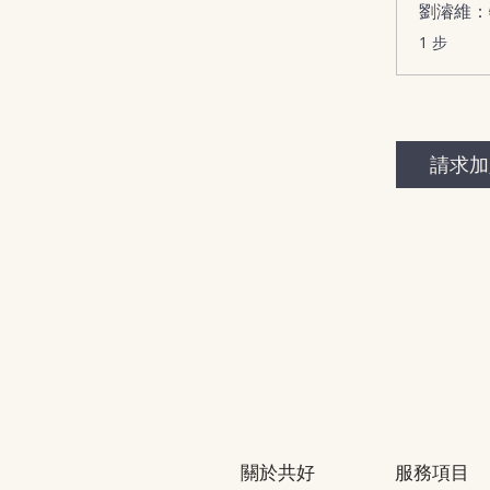
劉濬維：
.
1 步
請求加
關於共好
服務項目