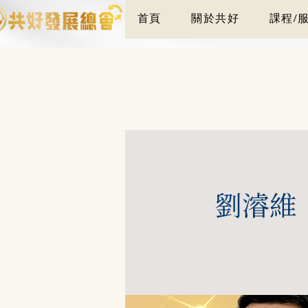
首頁
關於共好
課程/
劉濬維