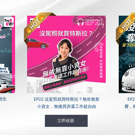
輕生
EP22 沒駕照就買特斯拉？無依無靠
EP
小資女，無痛買房還工作超自由
費，
立即收聽