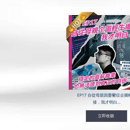
EP17 自從母親因憂鬱症企圖
後，我才明白...
立即收聽