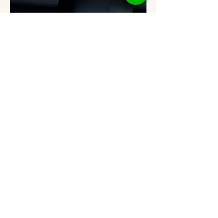
圖／夥伴們一同在古宇利島留下紀念合影
2023年的旅遊是共好首次出國行程，劉哲
昀總會長表示：「希望未來能夠與大家攜
手前行，一同實現自身夢想，也讓身邊的
朋友越來越好！」沖繩之旅也象徵著我們
即將啟航遠行，接下來我們即將透過各類
專班課程協助學員更了解理財工具使用，
同時也希望透過課程能夠幫助更多家庭改
善財務健康，一起環遊世界，共同閃耀人
生！