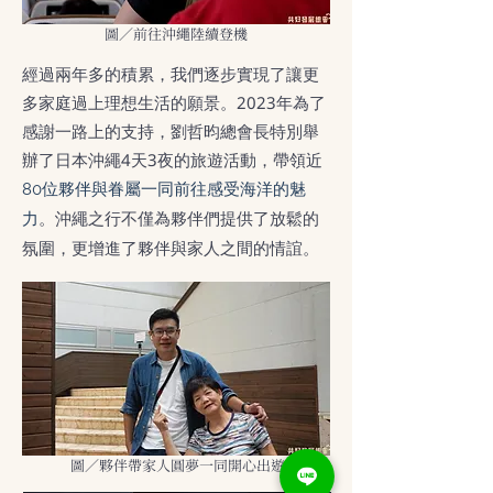
圖／前往沖繩陸續登機
經過兩年多的積累，我們逐步實現了讓更
多家庭過上理想生活的願景。2023年為了
感謝一路上的支持，劉哲昀總會長特別舉
辦了日本沖繩4天3夜的旅遊活動，帶領近
80位夥伴與眷屬一同前往感受海洋的魅
。沖繩之行不僅為夥伴們提供了放鬆的
力
氛圍，更增進了夥伴與家人之間的情誼。
圖／夥伴帶家人圓夢一同開心出遊