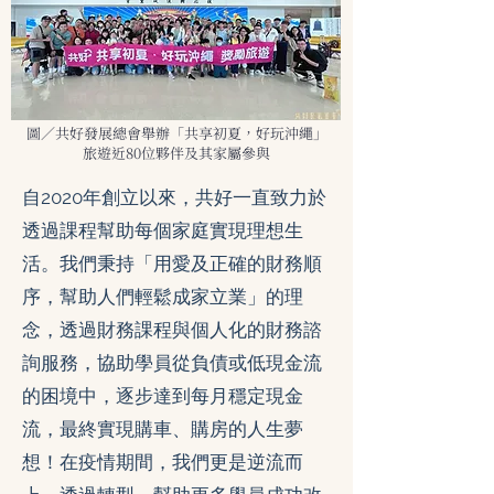
圖／共好發展總會舉辦「共享初夏，好玩沖繩」
旅遊近80位夥伴及其家屬參與
自2020年創立以來，共好一直致力於
透過課程幫助每個家庭實現理想生
活。我們秉持「用愛及正確的財務順
序，幫助人們輕鬆成家立業」的理
念，透過財務課程與個人化的財務諮
詢服務，協助學員從負債或低現金流
的困境中，逐步達到每月穩定現金
流，最終實現購車、購房的人生夢
想！在疫情期間，我們更是逆流而