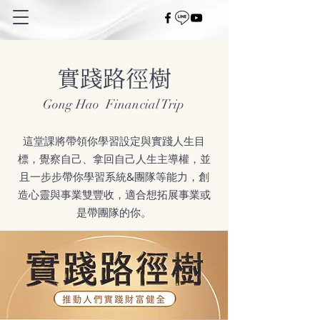
實踐路徑樹
Gong Hao Financial Trip
這堂課將帶領你學習設定與實踐人生目
標，覺察自己、拿回自己人生主導權，並
且一步步帶你學習系統&團隊等能力，創
造心靈與事業雙豐收，適合想拓展事業或
是帶團隊的你。