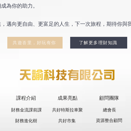
錢成為你的助力。
進，邁向更自由、更富足的人生，下一次旅程，期待你與
共遊峇里，好玩有你
了解更多理財知識
課程介紹
成果亮點
顧問團隊
財務金流課前課
共好特斯拉車聚
總會長
資源整合顧問
財務進化樹
共好市集