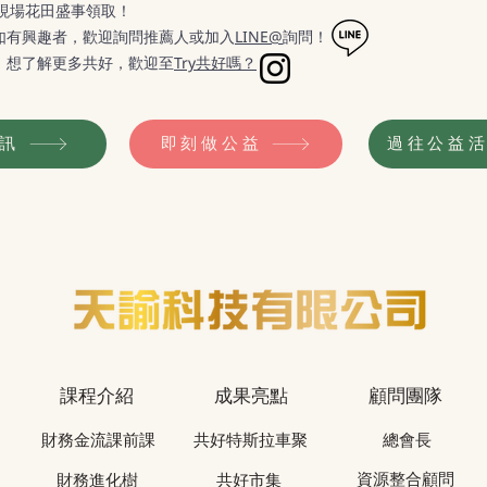
活動現場花田盛事領取！
如有興趣者，歡迎詢問推薦人或加入
LINE@
詢問！
！想了解更多共好，歡迎至
Try共好嗎？
訊
即刻做公益
過往公益
課程介紹
成果亮點
顧問團隊
財務金流課前課
共好特斯拉車聚
總會長
資源整合顧問
財務進化樹
共好市集