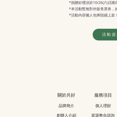
*捐贈好禮須於10/26(六)
*本活動暫無對外販售票券，
*活動內容懶人包將陸續上架
活動資
關於共好
服務項目
品牌簡介
個人理財
創辦人介紹
資源整合諮詢