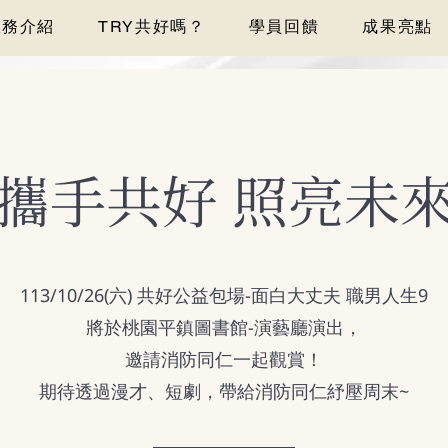
服務介紹
TRY共好嗎？
學員回饋
成果亮點
攜手共好 照亮未
113/10/26(六) 共好公益包場-面白大丈夫 職男人生9
將於桃園平鎮圖書館-演藝廳演出，
邀請消防同仁一起觀賞！
期待透過漫才、短劇，帶給消防同仁紓壓周末~