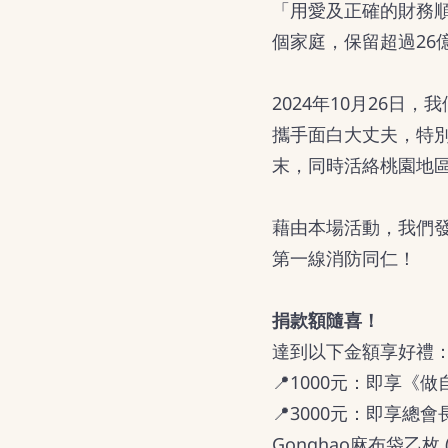
「用愛及正確的財務順
個家庭，保留超過26
2024年10月26
攜手面白大丈夫，特
末，同時活絡桃園地
藉由本場活動，我們
第一線消防同仁！
捐款額隨喜！
達到以下金額享好禮
📍1000元：即享
📍3000元：即享
Gonghao麻布袋乙枚