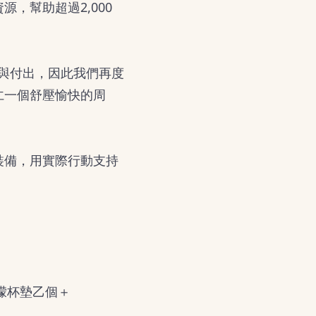
，幫助超過2,000
勞與付出，因此我們再度
仁一個舒壓愉快的周
裝備，用實際行動支持
獴杯墊乙個＋