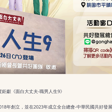
年度鉅獻《面白大丈夫-職男人生9》
018年創立，並在2023年成立全台總會-中華民國共好發